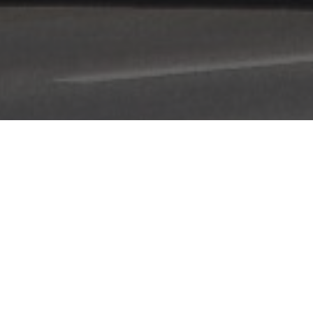
Unser
Der V
von S