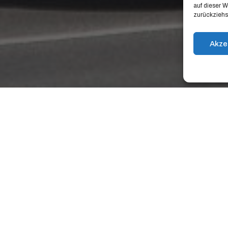
auf dieser W
zurückziehs
Akze
e Ziele
erein Saubere Zeiten e.V. will Di
traßenreinigung und Müllabfuh